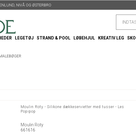
TTENLUND, NIVÅ OG ØSTERBRO
HEDER
LEGETØJ
STRAND & POOL
LØBEHJUL
KREATIV LEG
SKO
MALEBØGER
Moulin Roty - Silikone dækkeservietter med tusser - Les
Popipop
Moulin Roty
661616