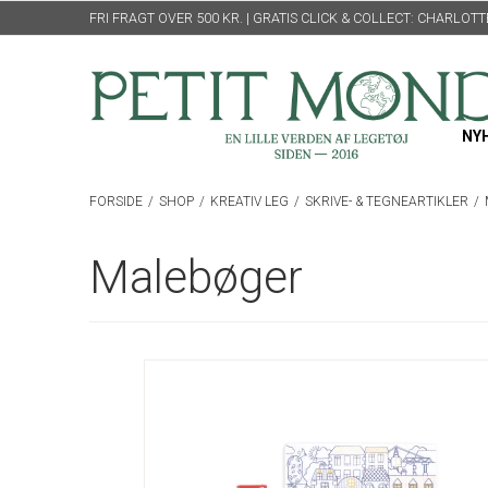
FRI FRAGT OVER 500 KR. | GRATIS CLICK & COLLECT: CHARLO
NY
FORSIDE
/
SHOP
/
KREATIV LEG
/
SKRIVE- & TEGNEARTIKLER
/
Malebøger