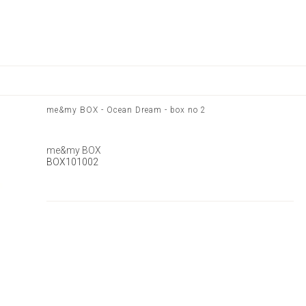
me&my BOX - Ocean Dream - box no 2
me&my BOX
BOX101002