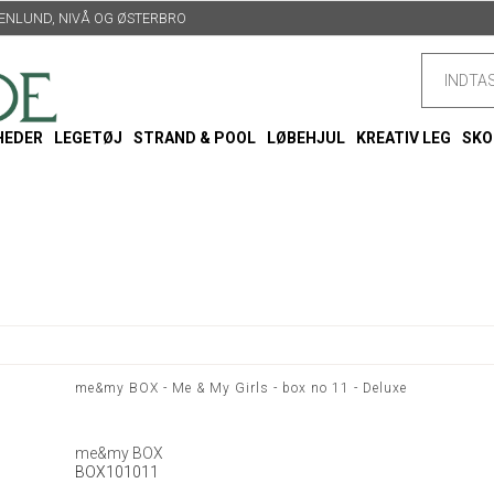
TTENLUND, NIVÅ OG ØSTERBRO
HEDER
LEGETØJ
STRAND & POOL
LØBEHJUL
KREATIV LEG
SKO
me&my BOX - Me & My Girls - box no 11 - Deluxe
me&my BOX
BOX101011