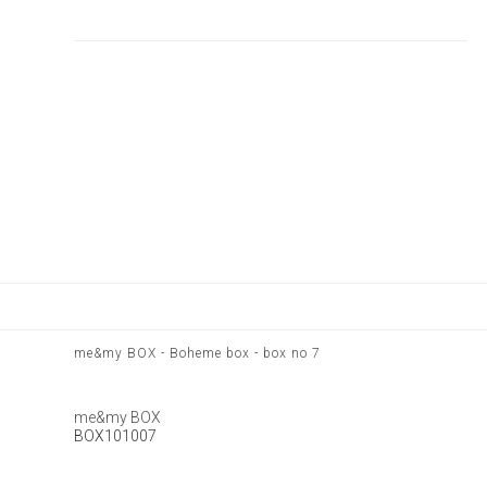
me&my BOX - Boheme box - box no 7
me&my BOX
BOX101007