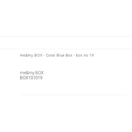
me&my BOX - Coral Blue Box - box no 19
me&my BOX
BOX101019