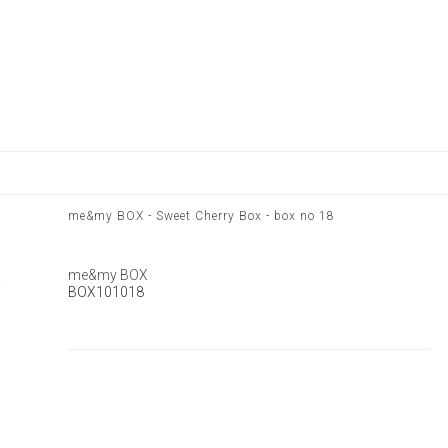
me&my BOX - Sweet Cherry Box - box no 18
me&my BOX
BOX101018