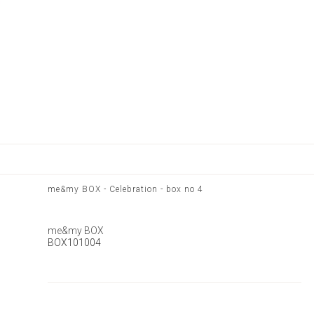
me&my BOX - Celebration - box no 4
me&my BOX
BOX101004