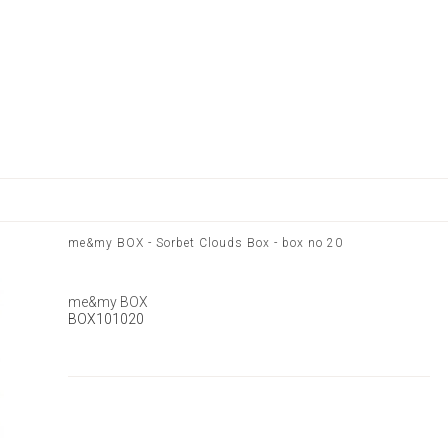
me&my BOX - Sorbet Clouds Box - box no 20
me&my BOX
BOX101020