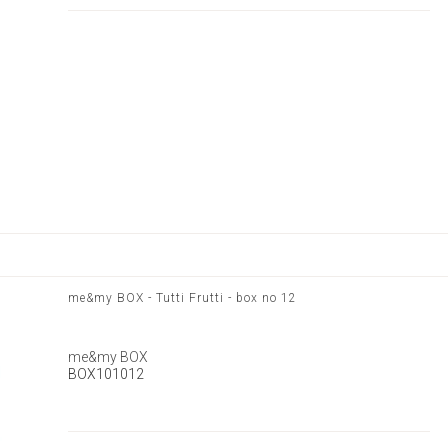
me&my BOX - Tutti Frutti - box no 12
me&my BOX
BOX101012