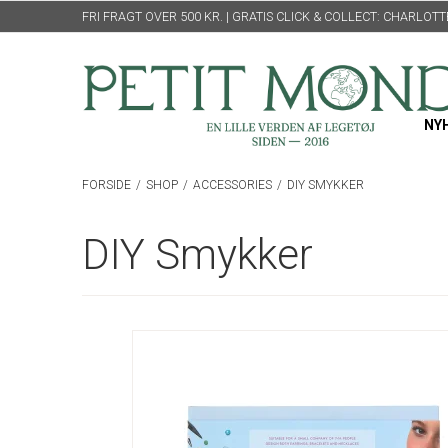
FRI FRAGT OVER 500 KR. | GRATIS CLICK & COLLECT: CHARLO
NY
FORSIDE
/
SHOP
/
ACCESSORIES
/
DIY SMYKKER
DIY Smykker