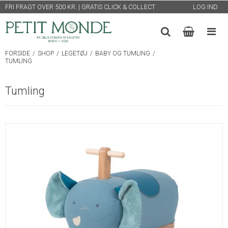
FRI FRAGT OVER 500 KR. | GRATIS CLICK & COLLECT
LOG IND
FORSIDE
/
SHOP
/
LEGETØJ
/
BABY OG TUMLING
/
TUMLING
Tumling