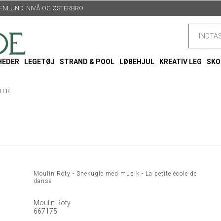
TTENLUND, NIVÅ OG ØSTERBRO
HEDER
LEGETØJ
STRAND & POOL
LØBEHJUL
KREATIV LEG
SKO
LER
Moulin Roty - Snekugle med musik - La petite école de
danse
Moulin Roty
667175