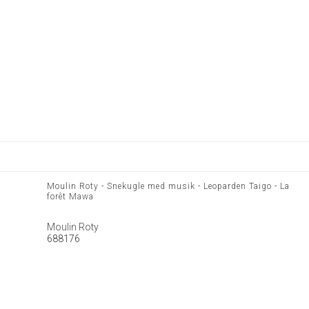
Moulin Roty - Snekugle med musik - Leoparden Taigo - La
forêt Mawa
Moulin Roty
688176