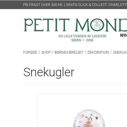
FRI FRAGT OVER 500 KR. | GRATIS CLICK & COLLECT: CHARLO
NY
FORSIDE
/
SHOP
/
BØRNEVÆRELSET
/
DEKORATION
/
SNEKUG
Snekugler