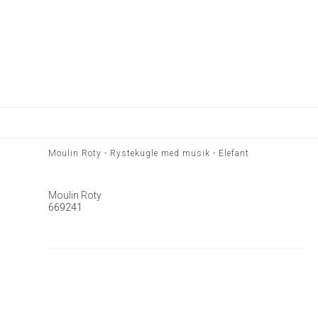
Moulin Roty - Rystekugle med musik - Elefant
Moulin Roty
669241