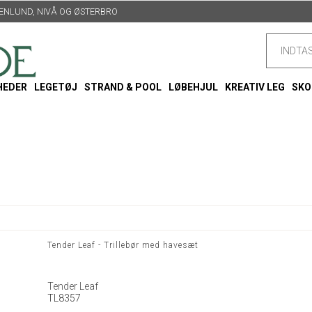
TTENLUND, NIVÅ OG ØSTERBRO
HEDER
LEGETØJ
STRAND & POOL
LØBEHJUL
KREATIV LEG
SKO
Tender Leaf - Trillebør med havesæt
Tender Leaf
TL8357