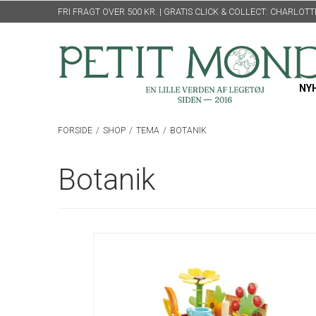
FRI FRAGT OVER 500 KR. | GRATIS CLICK & COLLECT: CHARLO
NY
FORSIDE
/
SHOP
/
TEMA
/
BOTANIK
Botanik