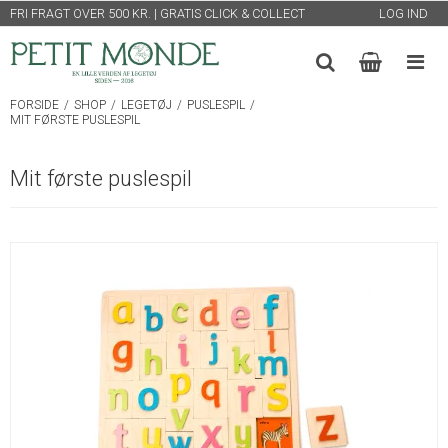
FRI FRAGT OVER 500 KR. | GRATIS CLICK & COLLECT
LOG IND
FORSIDE
/
SHOP
/
LEGETØJ
/
PUSLESPIL
/
MIT FØRSTE PUSLESPIL
Mit første puslespil