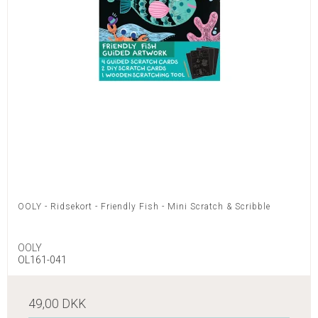
OOLY - Ridsekort - Friendly Fish - Mini Scratch & Scribble
OOLY
OL161-041
49,00 DKK