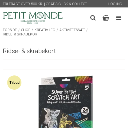
FRI FRAGT OVER 500 KR. | GRATIS CLICK & COLLECT
LOG IND
FORSIDE
/
SHOP
/
KREATIV LEG
/
AKTIVITETSSÆT
/
RIDSE- & SKRABEKORT
Ridse- & skrabekort
Tilbud