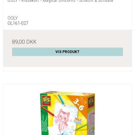
OOLY - Ridsekort - Magical Unicorns - Scratch & Scribble
OOLY
OL161-027
89,00 DKK
VIS PRODUKT