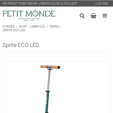
FRI FRAGT OVER 500 KR. | GRATIS CLICK & COLLECT
LOG IND
FORSIDE
/
SHOP
/
LØBEHJUL
/
TEENS
/
SPRITE ECO LED
Sprite ECO LED