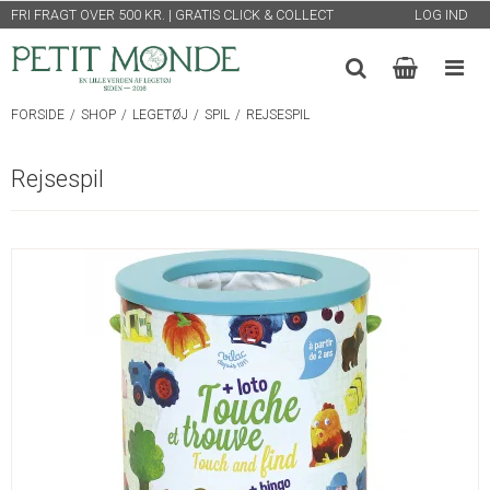
FRI FRAGT OVER 500 KR. | GRATIS CLICK & COLLECT
LOG IND
FORSIDE
/
SHOP
/
LEGETØJ
/
SPIL
/
REJSESPIL
Rejsespil