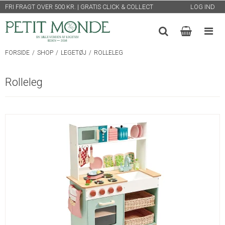
FRI FRAGT OVER 500 KR. | GRATIS CLICK & COLLECT
LOG IND
FORSIDE
/
SHOP
/
LEGETØJ
/
ROLLELEG
Rolleleg