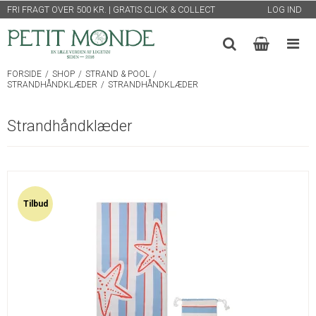
FRI FRAGT OVER 500 KR. | GRATIS CLICK & COLLECT
LOG IND
FORSIDE
/
SHOP
/
STRAND & POOL
/
STRANDHÅNDKLÆDER
/
STRANDHÅNDKLÆDER
Strandhåndklæder
Tilbud