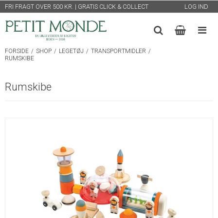
FRI FRAGT OVER 500 KR. | GRATIS CLICK & COLLECT
LOG IND
FORSIDE
/
SHOP
/
LEGETØJ
/
TRANSPORTMIDLER
/
RUMSKIBE
Rumskibe