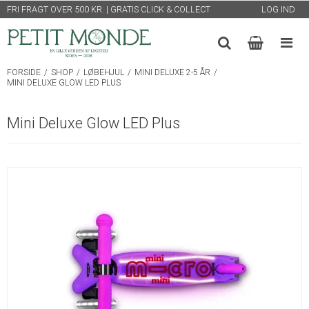
FRI FRAGT OVER 500 KR. | GRATIS CLICK & COLLECT
LOG IND
FORSIDE
/
SHOP
/
LØBEHJUL
/
MINI DELUXE 2-5 ÅR
/
MINI DELUXE GLOW LED PLUS
Mini Deluxe Glow LED Plus