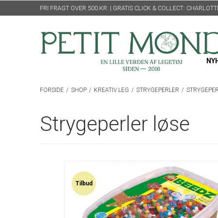
FRI FRAGT OVER 500 KR. | GRATIS CLICK & COLLECT: CHARLO
NY
FORSIDE
/
SHOP
/
KREATIV LEG
/
STRYGEPERLER
/
STRYGEPER
Strygeperler løse
Tilbud