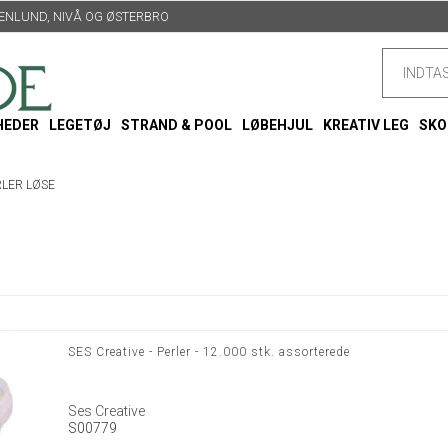
TTENLUND, NIVÅ OG ØSTERBRO
HEDER
LEGETØJ
STRAND & POOL
LØBEHJUL
KREATIV LEG
SKO
LER LØSE
SES Creative - Perler - 12.000 stk. assorterede
Ses Creative
S00779