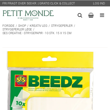
FRI FRAGT OVER 500 KR. | GRATIS CLICK & COLLECT
LOG IND
FORSIDE
/
SHOP
/
KREATIV LEG
/
STRYGEPERLER
/
STRYGEPERLER LØSE
/
SES CREATIVE - STRYGEPAPIR - 10 STK. 15 X 15 CM