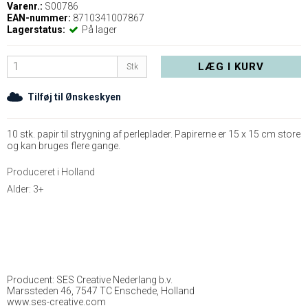
Varenr.:
S00786
EAN-nummer:
8710341007867
Lagerstatus:
På lager
LÆG I KURV
Stk
Tilføj til Ønskeskyen
10 stk. papir til strygning af perleplader. Papirerne er 15 x 15 cm store
og kan bruges flere gange.
Produceret i Holland
Alder: 3+
Producent: SES Creative Nederlang b.v.
Marssteden 46, 7547 TC Enschede, Holland
www.ses-creative.com