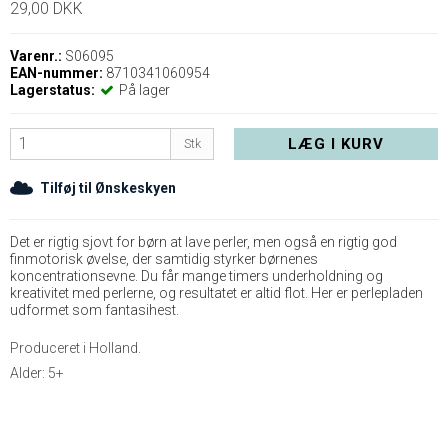
29,00 DKK
Varenr.:
S06095
EAN-nummer:
8710341060954
Lagerstatus:
På lager
LÆG I KURV
Stk
Tilføj til Ønskeskyen
Det er rigtig sjovt for børn at lave perler, men også en rigtig god
finmotorisk øvelse, der samtidig styrker børnenes
koncentrationsevne. Du får mange timers underholdning og
kreativitet med perlerne, og resultatet er altid flot. Her er perlepladen
udformet som fantasihest.
Produceret i Holland.
Alder: 5+