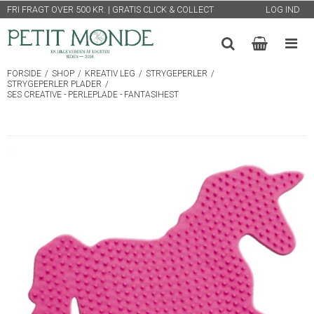
FRI FRAGT OVER 500 KR. | GRATIS CLICK & COLLECT
LOG IND
FORSIDE
/
SHOP
/
KREATIV LEG
/
STRYGEPERLER
/
STRYGEPERLER PLADER
/
SES CREATIVE - PERLEPLADE - FANTASIHEST