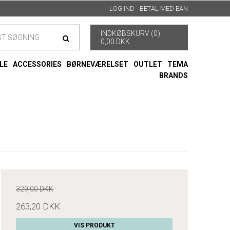
LOG IND
BETAL MED EAN
INDKØBSKURV (0)
0,00 DKK
LE
ACCESSORIES
BØRNEVÆRELSET
OUTLET
TEMA
BRANDS
329,00 DKK
263,20 DKK
VIS PRODUKT