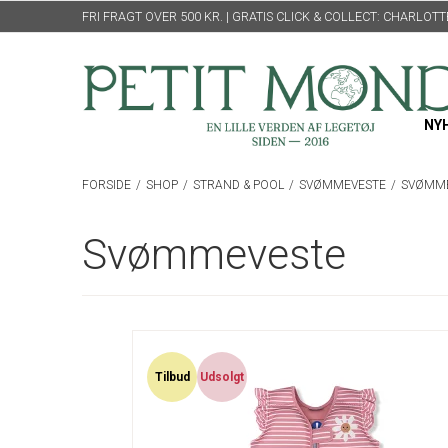
FRI FRAGT OVER 500 KR. | GRATIS CLICK & COLLECT: CHARLO
NY
FORSIDE
/
SHOP
/
STRAND & POOL
/
SVØMMEVESTE
/
SVØMM
Svømmeveste
Tilbud
Udsolgt