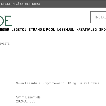
TTENLUND, NIVÅ OG ØSTERBRO
HEDER
LEGETØJ
STRAND & POOL
LØBEHJUL
KREATIV LEG
SKO
EVESTE
Swim Essentials - Svømmevest 15-18 kg - Daisy Flowers
Swim Essentials
2024SE1065