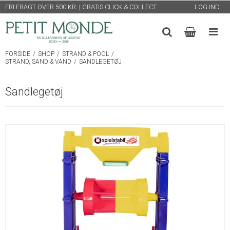
FRI FRAGT OVER 500 KR. | GRATIS CLICK & COLLECT
LOG IND
FORSIDE
/
SHOP
/
STRAND & POOL
/
STRAND, SAND & VAND
/
SANDLEGETØJ
Sandlegetøj