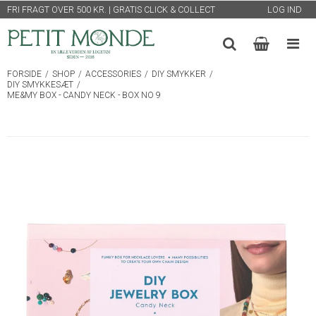
FRI FRAGT OVER 500 KR. | GRATIS CLICK & COLLECT
LOG IND
FORSIDE
/
SHOP
/
ACCESSORIES
/
DIY SMYKKER
/
DIY SMYKKESÆT
/
ME&MY BOX - CANDY NECK - BOX NO 9