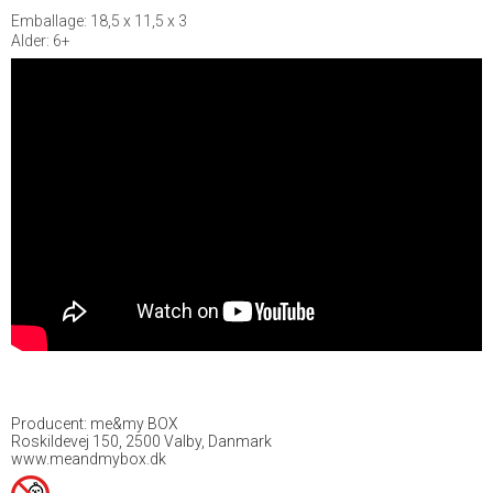
Emballage: 18,5 x 11,5 x 3
Alder: 6+
Producent: me&my BOX
Roskildevej 150, 2500 Valby, Danmark
www.meandmybox.dk