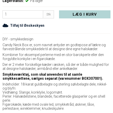
Lagerstatus:
På lager
LÆG I KURV
Stk
Tilføj til Ønskeskyen
DIY - smykkedesign
Candy Neck Box er, som navnet antyder en godtepose af lækre og
farvestrålende smykkedele til at designe dine egne halskæder.
Kombiner for eksempel perlerne med en stor barokperle eller den
forgyldte konkylie i en figarokæde.
Der er 2 meter forskellige kæder i æsken, så der er både mulighed for
at designe halskæder, armbånd eller ankelkæder.
Smykkeværktøj, som skal anvendes til at samle
smykkesættene, sælges separat (varenummer BOX307001).
Indeholder: 18 karat guldbelagte og sterling sølvbelagte dele, nikkel-
og blyfri.
Vedhæng: Slange, konklylie, logomønt.
Perler: Halvædelstene, blandede, facetterede glasperler og en shell
perle.
Figarokæde, kæde med ovale led, smykketråd, øskner, låse,
perlestave, wireklemmer, knudeskjulere.