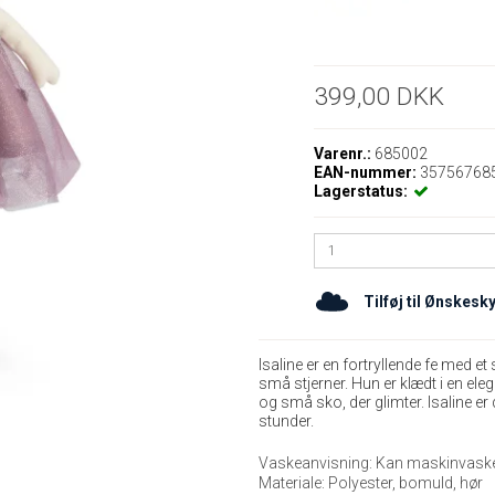
399,00 DKK
Varenr.:
685002
EAN-nummer:
35756768
Lagerstatus:
Tilføj til Ønskesk
Isaline er en fortryllende fe med e
små stjerner. Hun er klædt i en elega
og små sko, der glimter. Isaline e
stunder.
Vaskeanvisning: Kan maskinvaskes
Materiale: Polyester, bomuld, hør