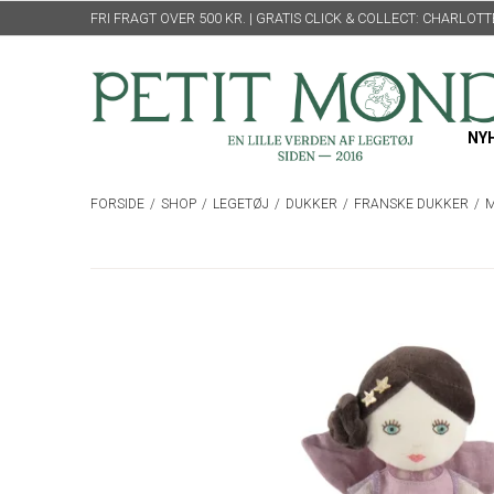
FRI FRAGT OVER 500 KR. | GRATIS CLICK & COLLECT: CHARLO
NY
FORSIDE
/
SHOP
/
LEGETØJ
/
DUKKER
/
FRANSKE DUKKER
/
M