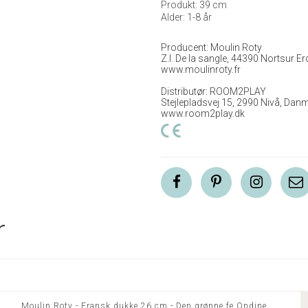
Produkt: 39 cm
Alder: 1-8 år
Producent: Moulin Roty
Z.I. De la sangle, 44390 Nortsur Er
www.moulinroty.fr
Distributør: ROOM2PLAY
Stejlepladsvej 15, 2990 Nivå, Dan
www.room2play.dk
r
Moulin Roty - Fransk dukke 26 cm - Den grønne fe Ondine