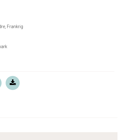
dre, Frankrig
mark