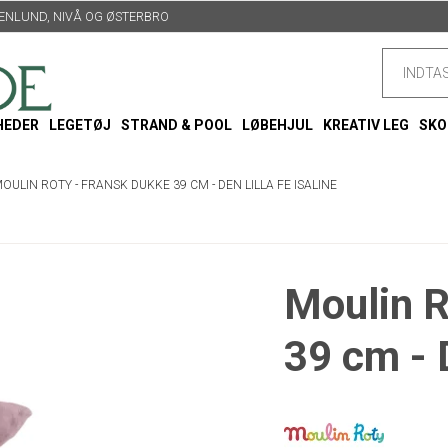
TTENLUND, NIVÅ OG ØSTERBRO
HEDER
LEGETØJ
STRAND & POOL
LØBEHJUL
KREATIV LEG
SKO
OULIN ROTY - FRANSK DUKKE 39 CM - DEN LILLA FE ISALINE
Moulin R
39 cm - D