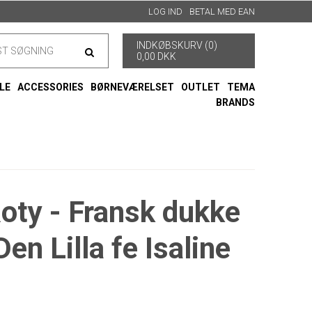
LOG IND
BETAL MED EAN
INDKØBSKURV (0)
0,00 DKK
LE
ACCESSORIES
BØRNEVÆRELSET
OUTLET
TEMA
BRANDS
oty - Fransk dukke
en Lilla fe Isaline