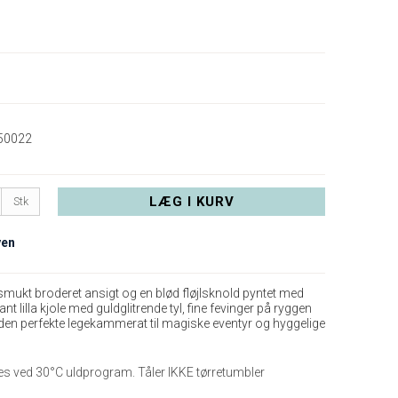
50022
LÆG I KURV
Stk
yen
t smukt broderet ansigt og en blød fløjlsknold pyntet med
nt lilla kjole med guldglitrende tyl, fine fevinger på ryggen
r den perfekte legekammerat til magiske eventyr og hyggelige
 ved 30°C uldprogram. Tåler IKKE tørretumbler