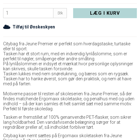
LÆG I KURV
Stk
Tilføj til Ønskeskyen
Citybag fra Jeune Premier er perfekt som hverdagstaske, turtaske
eller til sport.
Tasken har ét stort rum, med en indvendig lynlåslomme, som er
perfekt til nøgler, småpenge eller andre småting.
På lynlåslommen er indsyet et mærkat hvor personlige oplysninger
kan skrives, skulle tasken forsvinde.
Tasken lukkes med nem snørelukning, og bæres som en rygsæk.
Tasken har to hanke øverst, som gør den praktisk, og nem at have
med på farten.
Motiverne passer til resten af skoleserien fra Jeune Premier, så der
findes matchende Ergomaxx skoletaske, og penalhus med og uden
indhold – så der kan samles ét helt samlet sæt med samme motiv.
Perfekt til første skoledag.
Tasken er fremstillet af 100% genanvendte PET-flasker, som sikrer
lang holdbarhed. Den vandafvisende belægning sørger for at
regndråber preller af, så indholdet forbliver tørt.
Citybag kan nemt sættes på Ergomaxx skoletasken fra Jeune