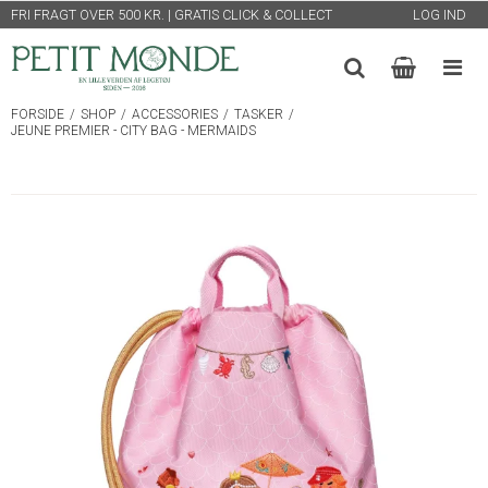
FRI FRAGT OVER 500 KR. | GRATIS CLICK & COLLECT
LOG IND
FORSIDE
/
SHOP
/
ACCESSORIES
/
TASKER
/
JEUNE PREMIER - CITY BAG - MERMAIDS