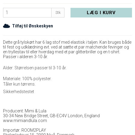
LÆG I KURV
Stk
Tilføj til Ønskeskyen
Dette grå tylskørt har 6 lag stof med elastisk i taljen. Kan bruges både
til fest og udklædning evt. ved at sætte et par matchende fevinger og
en tryllestav til eller hverdag med et par glitterbriller og en t-shirt.
Passer i alderen 3-10 år.
Alder: Størrelsen passer til 3-10 år.
Materiale: 100% polyester.
Tåler kun tørrens.
Sikkerhedstestet
Producent: Mimi & Lula
30-34 New Bridge Street, GB-EC4V London, England
www.mimiandlula.com
Importør: ROOM2PLAY
Stejlepladsvej 15, 2990 Nivå, Danmark