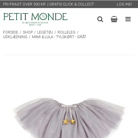
FRI FRAGT OVER 500 KR. | GRATIS CLICK & COLLECT
LOG IND
FORSIDE
/
SHOP
/
LEGETØJ
/
ROLLELEG
/
UDKLÆDNING
/
MIMI & LULA - TYLSKØRT - GRÅT