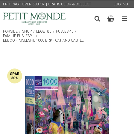
FRI FRAGT OVER 500 KR. | GRATIS CLICK & COLLECT
LOG IND
FORSIDE
/
SHOP
/
LEGETØJ
/
PUSLESPIL
/
FAMILIE PUSLESPIL
/
EEBOO - PUSLESPIL 1000 BRK - CAT AND CASTLE
SPAR
30%