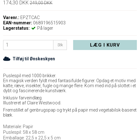
174,30 DKK
249,00 DKK
Varenr.:
EPZTCAC
EAN-nummer:
0689196515903
Lagerstatus:
På lager
LÆG I KURV
Stk
Tilføj til Ønskeskyen
Puslespil med 1000 brikker.
En magisk verden fyldt med fantasifulde figurer. Opdag et motiv med
katte, ræve, insekter, fugle og mange flere. Kom med ind på slottet i et
dybt og fascinerende kunstværk.
Inklusiv farveindlæg.
Illustreret af Claire Westwood.
Fremstillet af genbrugspap og trykt på papir med vegetabilsk-baseret
blæk.
Materiale: Papir
Puslespil: 58 x 58 cm
Emballage: 22,5 x 22,5 x 5 cm