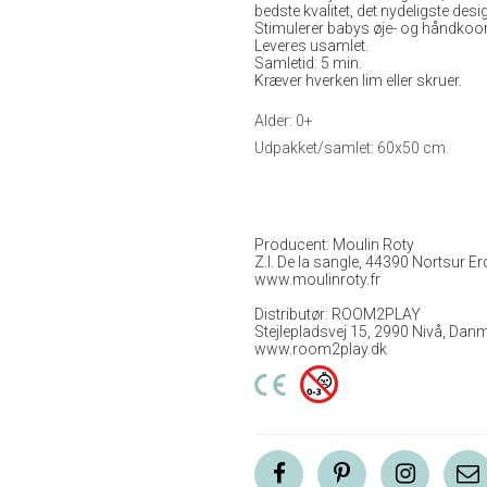
bedste kvalitet, det nydeligste des
Stimulerer babys øje- og håndkoord
Leveres usamlet.
Samletid: 5 min.
Kræver hverken lim eller skruer.
Alder: 0+
Udpakket/samlet: 60x50 cm.
Producent: Moulin Roty
Z.I. De la sangle, 44390 Nortsur Er
www.moulinroty.fr
Distributør: ROOM2PLAY
Stejlepladsvej 15, 2990 Nivå, Dan
www.room2play.dk