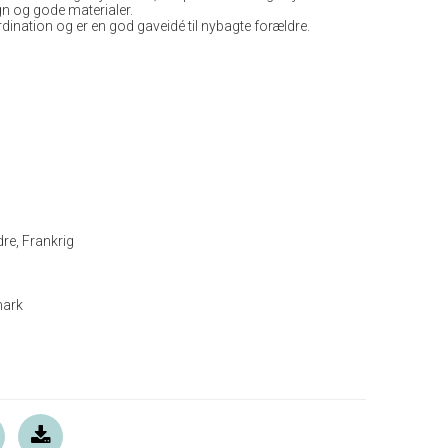
ign og gode materialer.
ination og er en god gaveidé til nybagte forældre.
dre, Frankrig
mark