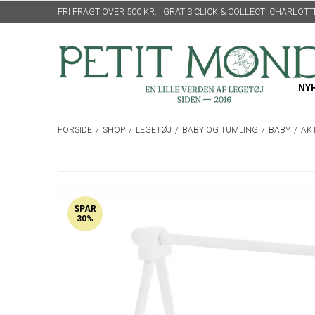
FRI FRAGT OVER 500 KR. | GRATIS CLICK & COLLECT: CHARLO
NY
FORSIDE
/
SHOP
/
LEGETØJ
/
BABY OG TUMLING
/
BABY
/
AKT
SPAR
30%