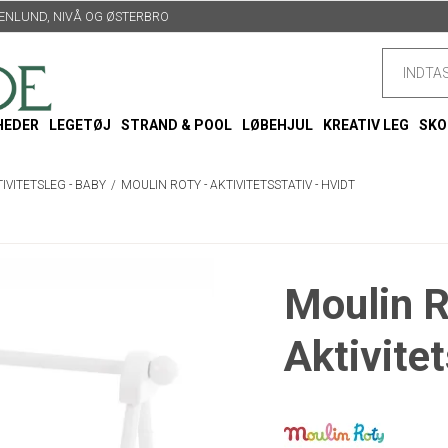
TTENLUND, NIVÅ OG ØSTERBRO
HEDER
LEGETØJ
STRAND & POOL
LØBEHJUL
KREATIV LEG
SKO
IVITETSLEG - BABY
/
MOULIN ROTY - AKTIVITETSSTATIV - HVIDT
Moulin R
Aktivitet