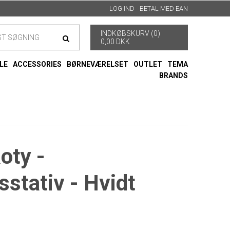
LOG IND
BETAL MED EAN
INDKØBSKURV (0)
0,00 DKK
LE
ACCESSORIES
BØRNEVÆRELSET
OUTLET
TEMA
BRANDS
oty -
sstativ - Hvidt