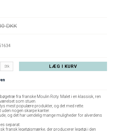
00 DKK
51634
LÆG I KURV
Stk
yen
t bøgetræ fra franske Moulin Roty. Malet i en klassisk, ren
eværelset som stuen.
Rotys mest populære produkter, og det med rette.
lt uden nogen skarpe kanter.
ude, og det har uendelig mange muligheder for alverdens
es separat.
isk fransk legetøjsmærke, der producerer legetøj i den