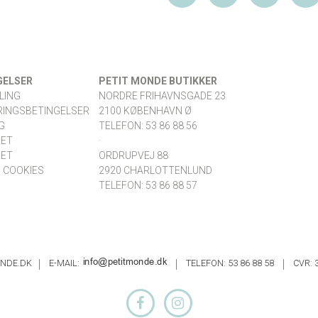
GELSER
PETIT MONDE BUTIKKER
LING
NORDRE FRIHAVNSGADE 23
RINGSBETINGELSER
2100 KØBENHAVN Ø
G
TELEFON: 53 86 88 56
RET
·
RET
ORDRUPVEJ 88
 COOKIES
2920 CHARLOTTENLUND
TELEFON: 53 86 88 57
ONDE.DK
E-MAIL:
TELEFON: 53 86 88 58
CVR: 