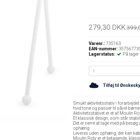
279,30 DKK
399,
Varenr.:
735163
EAN-nummer:
35756773
Lagerstatus:
På lager
Tilføj til Ønskesk
Smukt aktivitetsstativ i forarbejde
hvid tone og passer til såvel børn
Aktivitetsstativet er et af Moulin 
Et klassisk design, som står stabi
Det er nemt at tage med på besøg 
ophæng.
Leveres uden ophæng, der kan køb
Moulin Roty er et betagende, klass