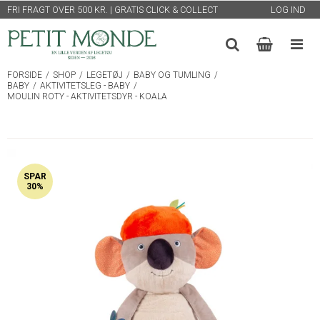
FRI FRAGT OVER 500 KR. | GRATIS CLICK & COLLECT
LOG IND
FORSIDE
/
SHOP
/
LEGETØJ
/
BABY OG TUMLING
/
BABY
/
AKTIVITETSLEG - BABY
/
MOULIN ROTY - AKTIVITETSDYR - KOALA
SPAR
30%