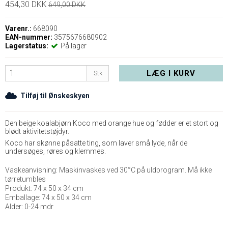
454,30 DKK
649,00 DKK
Varenr.:
668090
EAN-nummer:
3575676680902
Lagerstatus:
På lager
LÆG I KURV
Stk
Tilføj til Ønskeskyen
Den beige koalabjørn Koco med orange hue og fødder er et stort og
blødt aktivitetstøjdyr.
Koco har skønne påsatte ting, som laver små lyde, når de
undersøges, røres og klemmes.
Vaskeanvisning: Maskinvaskes ved 30°C på uldprogram. Må ikke
tørretumbles
Produkt: 74 x 50 x 34 cm
Emballage: 74 x 50 x 34 cm
Alder: 0-24 mdr