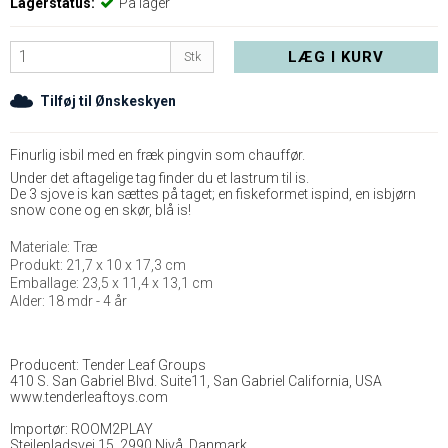
Lagerstatus:
På lager
LÆG I KURV
Stk
Tilføj til Ønskeskyen
Finurlig isbil med en fræk pingvin som chauffør.
Under det aftagelige tag finder du et lastrum til is.
De 3 sjove is kan sættes på taget; en fiskeformet ispind, en isbjørn
snow cone og en skør, blå is!
Materiale: Træ
Produkt: 21,7 x 10 x 17,3 cm
Emballage: 23,5 x 11,4 x 13,1 cm
Alder: 18 mdr - 4 år
Producent: Tender Leaf Groups
410 S. San Gabriel Blvd. Suite11, San Gabriel California, USA
www.tenderleaftoys.com
Importør: ROOM2PLAY
Stejlepladsvej 15, 2990 Nivå, Danmark