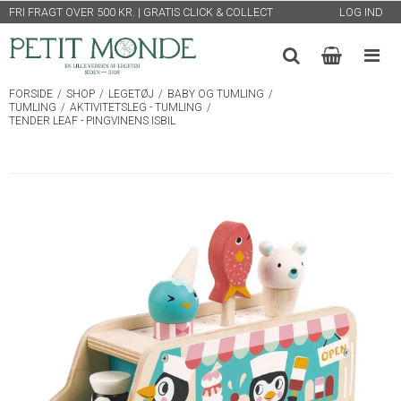
FRI FRAGT OVER 500 KR. | GRATIS CLICK & COLLECT
LOG IND
FORSIDE
/
SHOP
/
LEGETØJ
/
BABY OG TUMLING
/
TUMLING
/
AKTIVITETSLEG - TUMLING
/
TENDER LEAF - PINGVINENS ISBIL