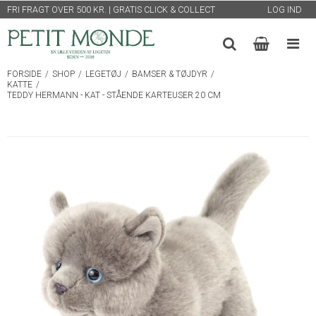
FRI FRAGT OVER 500 KR. | GRATIS CLICK & COLLECT
LOG IND
FORSIDE
/
SHOP
/
LEGETØJ
/
BAMSER & TØJDYR
/
KATTE
/
TEDDY HERMANN - KAT - STÅENDE KARTEUSER 20 CM