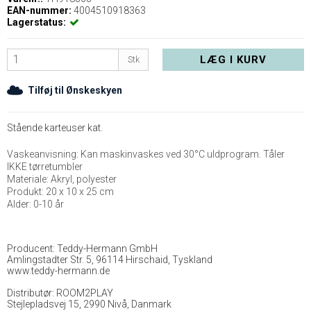
EAN-nummer:
4004510918363
Lagerstatus:
LÆG I KURV
Stk
Tilføj til Ønskeskyen
Stående karteuser kat.
Vaskeanvisning: Kan maskinvaskes ved 30°C uldprogram. Tåler
IKKE tørretumbler
Materiale: Akryl, polyester
Produkt: 20 x 10 x 25 cm
Alder: 0-10 år
Producent: Teddy-Hermann GmbH
Amlingstadter Str. 5, 96114 Hirschaid, Tyskland
www.teddy-hermann.de
Distributør: ROOM2PLAY
Stejlepladsvej 15, 2990 Nivå, Danmark