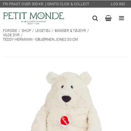
FRI FRAGT OVER 500 KR. | GRATIS CLICK & COLLECT
LOG IND
FORSIDE
/
SHOP
/
LEGETØJ
/
BAMSER & TØJDYR
/
VILDE DYR
/
TEDDY HERMANN - ISBJØRNEN JONES 50 CM