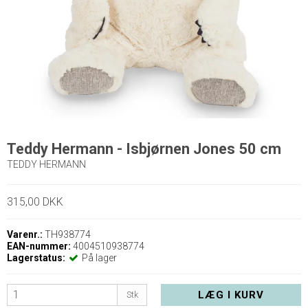
Teddy Hermann - Isbjørnen Jones 50 cm
TEDDY HERMANN
315,00 DKK
Varenr.:
TH938774
EAN-nummer:
4004510938774
Lagerstatus:
På lager
LÆG I KURV
Stk