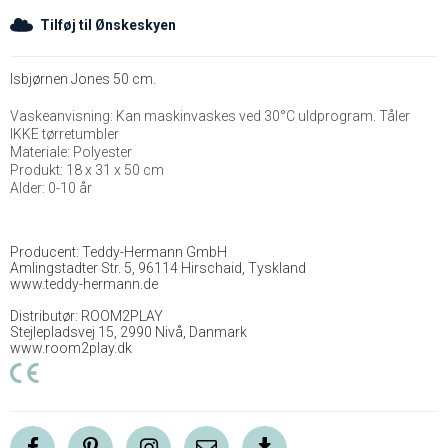
Tilføj til Ønskeskyen
Isbjørnen Jones 50 cm.
Vaskeanvisning: Kan maskinvaskes ved 30°C uldprogram. Tåler
IKKE tørretumbler
Materiale: Polyester
Produkt: 18 x 31 x 50 cm
Alder: 0-10 år
Producent: Teddy-Hermann GmbH
Amlingstadter Str. 5, 96114 Hirschaid, Tyskland
www.teddy-hermann.de
Distributør: ROOM2PLAY
Stejlepladsvej 15, 2990 Nivå, Danmark
www.room2play.dk