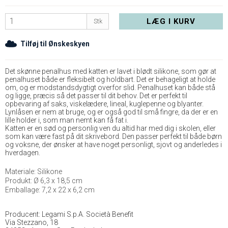
LÆG I KURV
Stk
Tilføj til Ønskeskyen
Det skønne penalhus med katten er lavet i blødt silikone, som gør at
penalhuset både er fleksibelt og holdbart. Det er behageligt at holde
om, og er modstandsdygtigt overfor slid. Penalhuset kan både stå
og ligge, præcis så det passer til dit behov. Det er perfekt til
opbevaring af saks, viskelædere, lineal, kuglepenne og blyanter.
Lynlåsen er nem at bruge, og er også god til små fingre, da der er en
lille holder i, som man nemt kan få fat i.
Katten er en sød og personlig ven du altid har med dig i skolen, eller
som kan være fast på dit skrivebord. Den passer perfekt til både børn
og voksne, der ønsker at have noget personligt, sjovt og anderledes i
hverdagen.
Materiale: Silikone
Produkt: Ø 6,3 x 18,5 cm
Emballage: 7,2 x 22 x 6,2 cm
Producent: Legami S.p.A. Società Benefit
Via Stezzano, 18