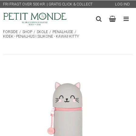
FRI FRAGT OVER 500 KR. | GRATIS CLICK & COLLECT
LOG IND
FORSIDE
/
SHOP
/
SKOLE
/
PENALHUSE
/
KIDEK - PENALHUS I SILIKONE - KAWAII KITTY