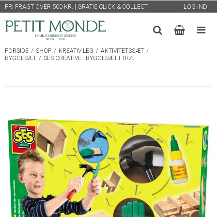
FRI FRAGT OVER 500 KR. | GRATIS CLICK & COLLECT
LOG IND
FORSIDE
/
SHOP
/
KREATIV LEG
/
AKTIVITETSSÆT
/
BYGGESÆT
/
SES CREATIVE - BYGGESÆT I TRÆ