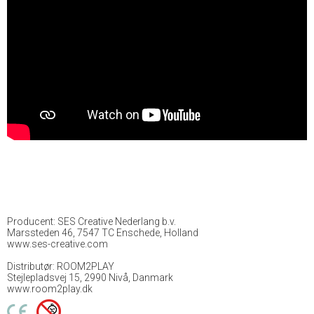
Producent: SES Creative Nederlang b.v.
Marssteden 46, 7547 TC Enschede, Holland
www.ses-creative.com
Distributør: ROOM2PLAY
Stejlepladsvej 15, 2990 Nivå, Danmark
www.room2play.dk