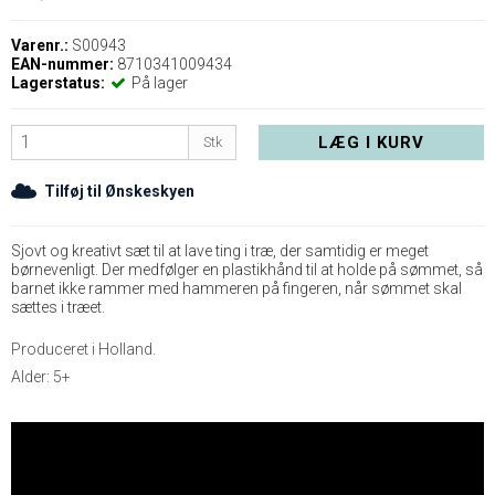
Varenr.:
S00943
EAN-nummer:
8710341009434
Lagerstatus:
På lager
LÆG I KURV
Stk
Tilføj til Ønskeskyen
Sjovt og kreativt sæt til at lave ting i træ, der samtidig er meget
børnevenligt. Der medfølger en plastikhånd til at holde på sømmet, så
barnet ikke rammer med hammeren på fingeren, når sømmet skal
sættes i træet.
Produceret i Holland.
Alder: 5+