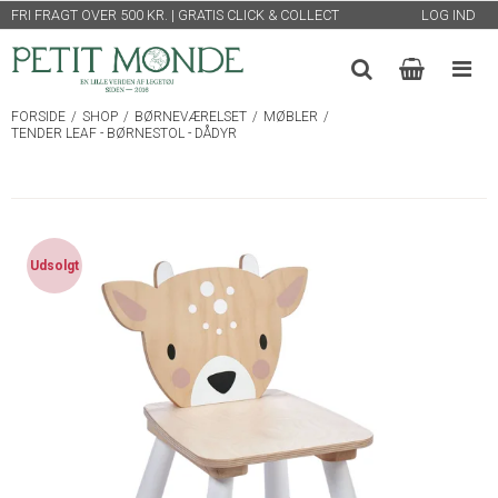
FRI FRAGT OVER 500 KR. | GRATIS CLICK & COLLECT
LOG IND
FORSIDE
/
SHOP
/
BØRNEVÆRELSET
/
MØBLER
/
TENDER LEAF - BØRNESTOL - DÅDYR
Udsolgt