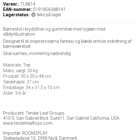
Varenr.:
TL8814
EAN-nummer:
0191856088141
Lagerstatus:
Ikke på lager
Børnestol i krydsfiner og gummitræ med ryglæn med
dådyrillustration.
Designet til at inspirere børns fantasi og klæde enhver indretning af
børneværelset.
Skal samles, montering nødvendig.
Materiale: Træ
Maks. vægt: 30 kg
Produkt: 30 x 30 x 48 cm
Sædehøjde: 27 cm
Emballage: 34 x 31,5 x 10 cm
Alder: 3-6 år
Producent: Tender Leaf Groups
410 S. San Gabriel Blvd. Suite11, San Gabriel California, USA
www.tenderleaftoys.com
Importør: ROOM2PLAY
Stejlepladsvej 15, 2990 Nivå, Danmark