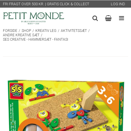
FRI FRAGT OVER 500 KR. | GRATIS CLICK & COLLECT
LOG IND
FORSIDE
/
SHOP
/
KREATIV LEG
/
AKTIVITETSSÆT
/
ANDRE KREATIVE SÆT
/
SES CREATIVE - HAMMERSÆT - FANTASI