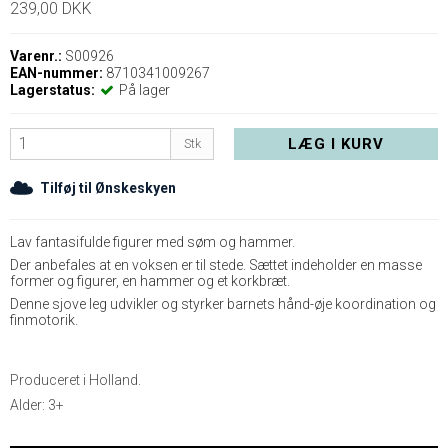
239,00 DKK
Varenr.:
S00926
EAN-nummer:
8710341009267
Lagerstatus:
På lager
LÆG I KURV
Stk
Tilføj til Ønskeskyen
Lav fantasifulde figurer med søm og hammer.
Der anbefales at en voksen er til stede. Sættet indeholder en masse
former og figurer, en hammer og et korkbræt.
Denne sjove leg udvikler og styrker barnets hånd-øje koordination og
finmotorik.
Produceret i Holland.
Alder: 3+