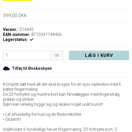
399,00 DKK
Varenr.:
S14445
EAN-nummer:
8710341144456
Lagerstatus:
LÆG I KURV
Stk
Tilføj til Ønskeskyen
Komplet sæt med alt der skal bruges for en sjov oplevelse med 6
bøtter fingermaling.
De 20 fortrykte og muntre kort kan farvelægges med fingerstrøg,
prikker og striber.
Børn kan virkelig hygge sig og skabe noget unikt kunst!
• Let afvaskelig fra hud og de fleste tekstiler
• Glutenfri
Indeholder 6 forskellige farver fingermaling, 20 fortrykte kort, 3