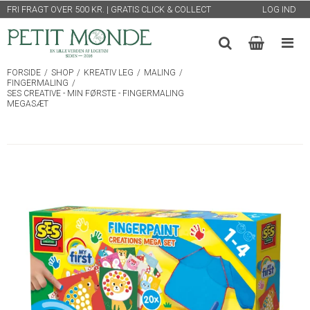
FRI FRAGT OVER 500 KR. | GRATIS CLICK & COLLECT
LOG IND
FORSIDE
/
SHOP
/
KREATIV LEG
/
MALING
/
FINGERMALING
/
SES CREATIVE - MIN FØRSTE - FINGERMALING
MEGASÆT