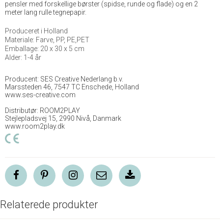
pensler med forskellige børster (spidse, runde og flade) og en 2
meter lang rulle tegnepapir.
Produceret i Holland
Materiale: Farve, PP, PE,PET
Emballage: 20 x 30 x 5 cm
Alder: 1-4 år
Producent: SES Creative Nederlang b.v.
Marssteden 46, 7547 TC Enschede, Holland
www.ses-creative.com
Distributør: ROOM2PLAY
Stejlepladsvej 15, 2990 Nivå, Danmark
www.room2play.dk
Relaterede produkter