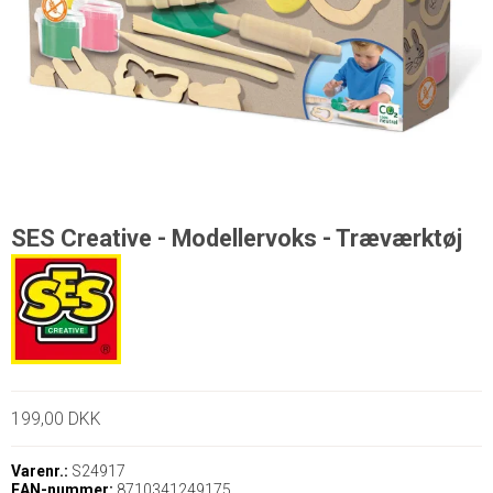
SES Creative - Modellervoks - Træværktøj
199,00 DKK
Varenr.:
S24917
EAN-nummer:
8710341249175