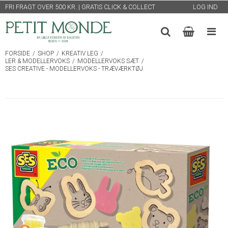
FRI FRAGT OVER 500 KR. | GRATIS CLICK & COLLECT
LOG IND
FORSIDE
/
SHOP
/
KREATIV LEG
/
LER & MODELLERVOKS
/
MODELLERVOKS SÆT
/
SES CREATIVE - MODELLERVOKS - TRÆVÆRKTØJ