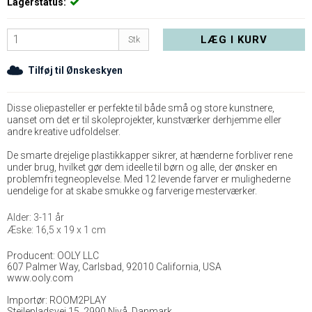
Lagerstatus:
LÆG I KURV
Stk
Tilføj til Ønskeskyen
Disse oliepasteller er perfekte til både små og store kunstnere,
uanset om det er til skoleprojekter, kunstværker derhjemme eller
andre kreative udfoldelser.
De smarte drejelige plastikkapper sikrer, at hænderne forbliver rene
under brug, hvilket gør dem ideelle til børn og alle, der ønsker en
problemfri tegneoplevelse. Med 12 levende farver er mulighederne
uendelige for at skabe smukke og farverige mesterværker.
Alder: 3-11 år
Æske: 16,5 x 19 x 1 cm
Producent: OOLY LLC
607 Palmer Way, Carlsbad, 92010 California, USA
www.ooly.com
Importør: ROOM2PLAY
Stejlepladsvej 15, 2990 Nivå, Danmark