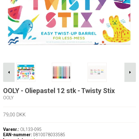
OOLY - Oliepastel 12 stk - Twisty Stix
OOLY
79,00 DKK
Varenr.:
OL133-095
EAN-nummer:
0810078033585