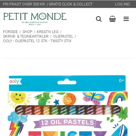
FRI FRAGT OVER 500 KR. | GRATIS CLICK & COLLECT
LOG IND
FORSIDE
/
SHOP
/
KREATIV LEG
/
SKRIVE- & TEGNEARTIKLER
/
OLIEPASTEL
/
OOLY - OLIEPASTEL 12 STK - TWISTY STIX