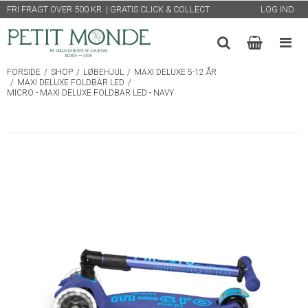
FRI FRAGT OVER 500 KR. | GRATIS CLICK & COLLECT
LOG IND
FORSIDE
/
SHOP
/
LØBEHJUL
/
MAXI DELUXE 5-12 ÅR
/
MAXI DELUXE FOLDBAR LED
/
MICRO - MAXI DELUXE FOLDBAR LED - NAVY