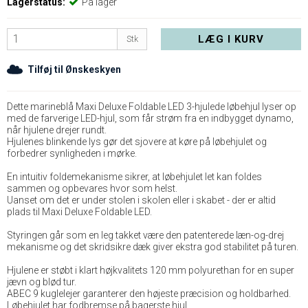
Lagerstatus:
På lager
LÆG I KURV
Stk
Tilføj til Ønskeskyen
Dette marineblå Maxi Deluxe Foldable LED 3-hjulede løbehjul lyser op
med de farverige LED-hjul, som får strøm fra en indbygget dynamo,
når hjulene drejer rundt.
Hjulenes blinkende lys gør det sjovere at køre på løbehjulet og
forbedrer synligheden i mørke.
En intuitiv foldemekanisme sikrer, at løbehjulet let kan foldes
sammen og opbevares hvor som helst.
Uanset om det er under stolen i skolen eller i skabet - der er altid
plads til Maxi Deluxe Foldable LED.
Styringen går som en leg takket være den patenterede læn-og-drej
mekanisme og det skridsikre dæk giver ekstra god stabilitet på turen.
Hjulene er støbt i klart højkvalitets 120 mm polyurethan for en super
jævn og blød tur.
ABEC 9 kuglelejer garanterer den højeste præcision og holdbarhed.
Løbehjulet har fodbremse på bagerste hjul.