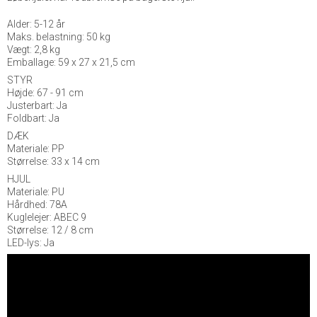
Alder: 5-12 år
Maks. belastning: 50 kg
Vægt: 2,8 kg
Emballage: 59 x 27 x 21,5 cm
STYR
Højde: 67 - 91 cm
Justerbart: Ja
Foldbart: Ja
DÆK
Materiale: PP
Størrelse: 33 x 14 cm
HJUL
Materiale: PU
Hårdhed: 78A
Kuglelejer: ABEC 9
Størrelse: 12 / 8 cm
LED-lys: Ja