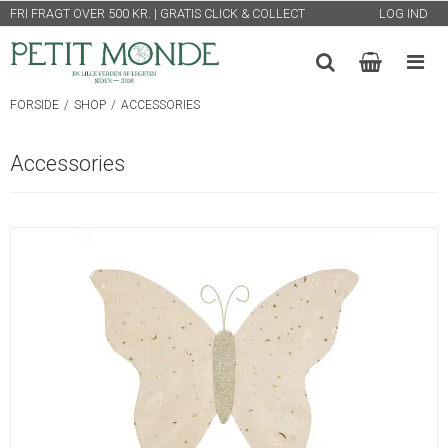
FRI FRAGT OVER 500 KR. | GRATIS CLICK & COLLECT
LOG IND
FORSIDE
/
SHOP
/
ACCESSORIES
Accessories