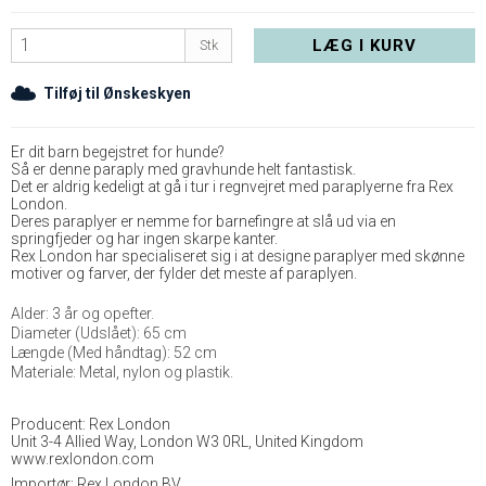
LÆG I KURV
Stk
Tilføj til Ønskeskyen
Er dit barn begejstret for hunde?
Så er denne paraply med gravhunde helt fantastisk.
Det er aldrig kedeligt at gå i tur i regnvejret med paraplyerne fra Rex
London.
Deres paraplyer er nemme for barnefingre at slå ud via en
springfjeder og har ingen skarpe kanter.
Rex London har specialiseret sig i at designe paraplyer med skønne
motiver og farver, der fylder det meste af paraplyen.
Alder: 3 år og opefter.
Diameter (Udslået): 65 cm
Længde (Med håndtag): 52 cm
Materiale: Metal, nylon og plastik.
Producent: Rex London
Unit 3-4 Allied Way, London W3 0RL, United Kingdom
www.rexlondon.com
Importør: Rex London BV