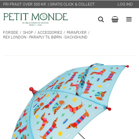
FRI FRAGT OVER 500 KR. | GRATIS CLICK & COLLECT
LOG IND
FORSIDE
/
SHOP
/
ACCESSORIES
/
PARAPLYER
/
REX LONDON - PARAPLY TIL BØRN - DACHSHUND