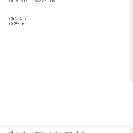
Oli & Carol - Badeleg - Haj
Oli & Carol
OC8746
Oli & Carol - Badeleg - Earthy the World Ball