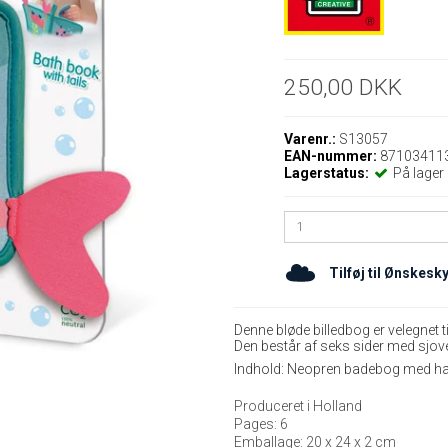
250,00 DKK
Varenr.:
S13057
EAN-nummer:
87103411
Lagerstatus:
På lager
Tilføj til Ønskesk
Denne bløde billedbog er velegnet t
Den består af seks sider med sjove 
Indhold: Neopren badebog med hale
Produceret i Holland
Pages: 6
Emballage: 20 x 24 x 2 cm