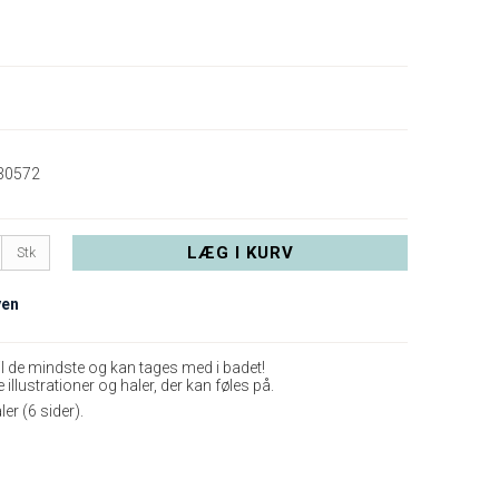
30572
LÆG I KURV
Stk
yen
il de mindste og kan tages med i badet!
illustrationer og haler, der kan føles på.
r (6 sider).