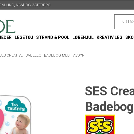
TTENLUND, NIVÅ OG ØSTERBRO
HEDER
LEGETØJ
STRAND & POOL
LØBEHJUL
KREATIV LEG
SKO
SES CREATIVE - BADELEG - BADEBOG MED HAVDYR
SES Crea
Badebog