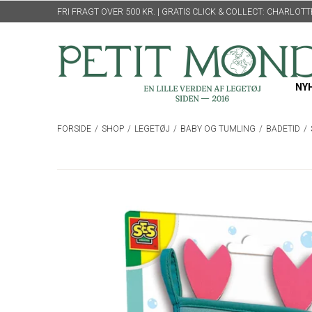
FRI FRAGT OVER 500 KR. | GRATIS CLICK & COLLECT: CHARLO
NY
FORSIDE
/
SHOP
/
LEGETØJ
/
BABY OG TUMLING
/
BADETID
/