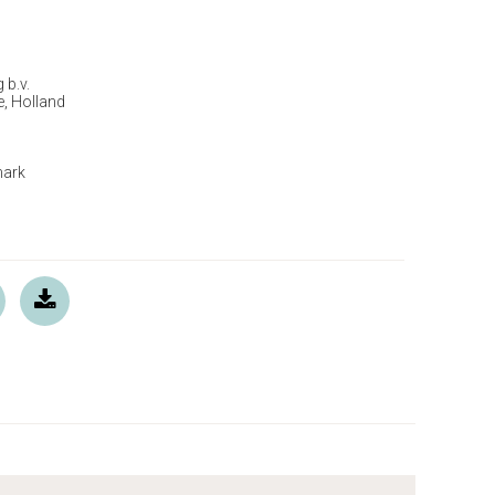
 b.v.
, Holland
mark