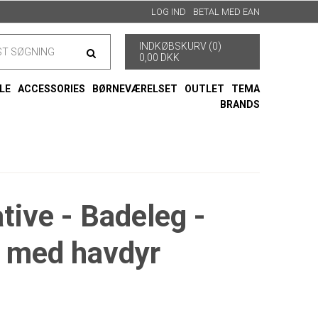
LOG IND
BETAL MED EAN
INDKØBSKURV (0)
0,00 DKK
LE
ACCESSORIES
BØRNEVÆRELSET
OUTLET
TEMA
BRANDS
tive - Badeleg -
 med havdyr