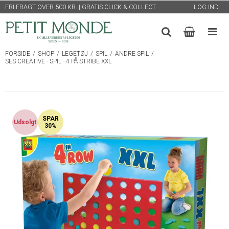
FRI FRAGT OVER 500 KR. | GRATIS CLICK & COLLECT
LOG IND
FORSIDE
/
SHOP
/
LEGETØJ
/
SPIL
/
ANDRE SPIL
/
SES CREATIVE - SPIL - 4 PÅ STRIBE XXL
SPAR
Udsolgt
30%