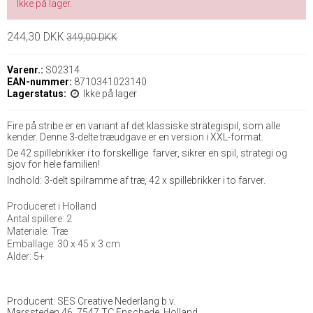
Ikke på lager.
244,30 DKK
349,00 DKK
Varenr.:
S02314
EAN-nummer:
8710341023140
Lagerstatus:
Ikke på lager
Fire på stribe er en variant af det klassiske strategispil, som alle
kender. Denne 3-delte træudgave er en version i XXL-format.
De 42 spillebrikker i to forskellige farver, sikrer en spil, strategi og
sjov for hele familien!
Indhold: 3-delt spilramme af træ, 42 x spillebrikker i to farver.
Produceret i Holland
Antal spillere: 2
Materiale: Træ
Emballage: 30 x 45 x 3 cm
Alder: 5+
Producent: SES Creative Nederlang b.v.
Marssteden 46, 7547 TC Enschede, Holland